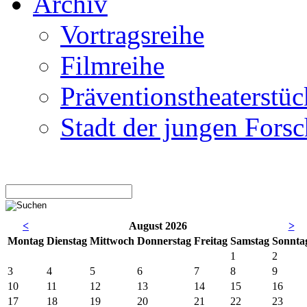
Archiv
Vortragsreihe
Filmreihe
Präventionstheaterstüc
Stadt der jungen Forsc
<
August 2026
>
Mo
ntag
Di
enstag
Mi
ttwoch
Do
nnerstag
Fr
eitag
Sa
mstag
So
nnta
1
2
3
4
5
6
7
8
9
10
11
12
13
14
15
16
17
18
19
20
21
22
23