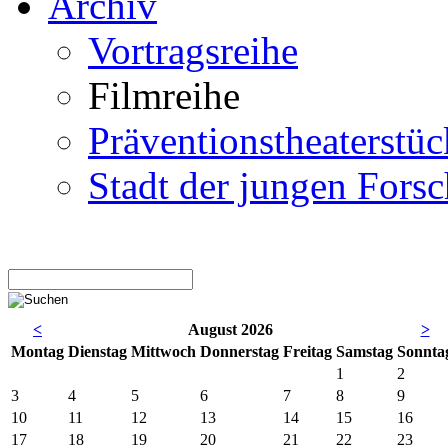
Archiv
Vortragsreihe
Filmreihe
Präventionstheaterstüc
Stadt der jungen Forsc
<
August 2026
>
Mo
ntag
Di
enstag
Mi
ttwoch
Do
nnerstag
Fr
eitag
Sa
mstag
So
nnta
1
2
3
4
5
6
7
8
9
10
11
12
13
14
15
16
17
18
19
20
21
22
23